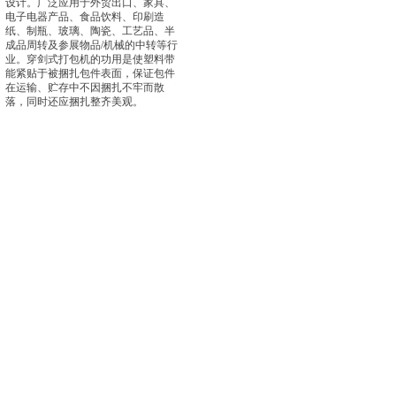
设计。广泛应用于外贸出口、家具、
电子电器产品、食品饮料、印刷造
纸、制瓶、玻璃、陶瓷、工艺品、半
成品周转及参展物品/机械的中转等行
业。穿剑式打包机的功用是使塑料带
能紧贴于被捆扎包件表面，保证包件
在运输、贮存中不因捆扎不牢而散
落，同时还应捆扎整齐美观。