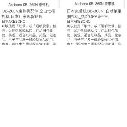
OB-260N束带机配件 全自动捆
日本束带机OB-360N_自动纸带
扎机 日本厂家现货销售
捆扎机_热熔OPP束带机
日本AKEBONO
日本AKEBONO
可以使用「纸带」或「透明胶带」捆
可以使用「纸带」或「透明胶带」捆
包，采用热熔式粘接，产品捆包简
包，采用热熔式粘接，产品捆包简
便、美观。适合纸制品、药品、化妆
便、美观。适合纸制品、药品、化妆
品、电子产品及一般轻型物品使用。
品、电子产品及一般轻型物品使用。
也可以跟据生产需要配合输送带，实
也可以跟据生产需要配合输送带，实
现无人化捆包。以纸带或塑料带为捆
现无人化捆包。以纸带或塑料带为捆
扎材料，可对纸钞、单证、书籍、报
扎材料，可对纸钞、单证、书籍、报
刊、药盒、卡片、说明书和日用小文
刊、药盒、卡片、说明书和日用小文
具等物件进行自动捆扎。主要用于银
具等物件进行自动捆扎。主要用于银
行、邮政、制药、彩印等行业。可加
行、邮政、制药、彩印等行业。可加
装温控显示。
装温控显示。