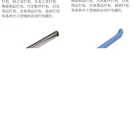
陶瓷制品打包、汽车配件打包、日化
打包、轻工业打包、五金工具打包、
用品打包、文体用品打包、器材打包
陶瓷制品打包、汽车配件打包、日化
等各种大小货物的自动打包捆扎。
用品打包、文体用品打包、器材打包
等各种大小货物的自动打包捆扎。
ORZ3100.13咬扣器_捆包器打
ORS1300.40纤维带拉紧器_立
包机_包装捆扎手动打包机
式塑料瓶打包机_立式液压打包
瑞士ORGAPACK
机
ORZ3100.13咬扣器，牧田MOOTAN
瑞士ORGAPACK
包18939844236www.mootan.net
广泛用于食品、医药、五金、化工、
服装、邮政等行业，适用于
纸箱
打
包、纸张打包、包裹信函打包、药箱
打包、轻工业打包、五金工具打包、
陶瓷制品打包、汽车配件打包、日化