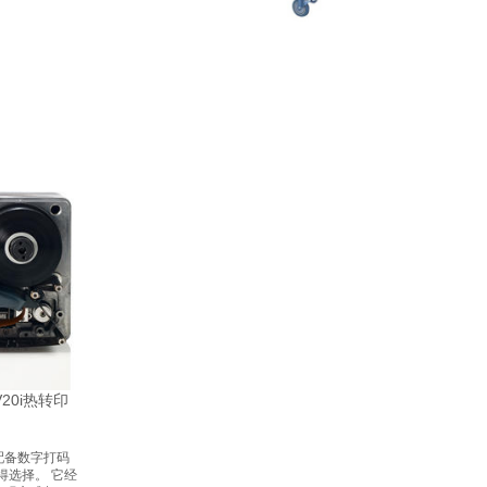
V20i热转印
配备数字打码
错得选择。 它经